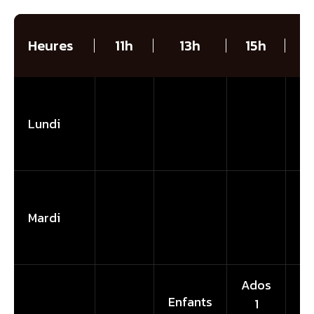
R
Heures
11h
13h
15h
1
Lundi
A
Mardi
Ados
A
Enfants
1